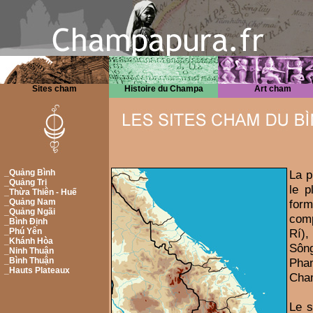
Sites cham
Histoire du Champa
Art cham
_Quảng Bình
La p
_Quảng Trị
le p
_Thừa Thiên - Huế
_Quảng Nam
for
_Quảng Ngãi
comp
_Bình Định
_Phú Yên
Rí)
_Khánh Hòa
Sông
_Ninh Thuận
_Bình Thuận
Phan
_Hauts Plateaux
Cha
Le s