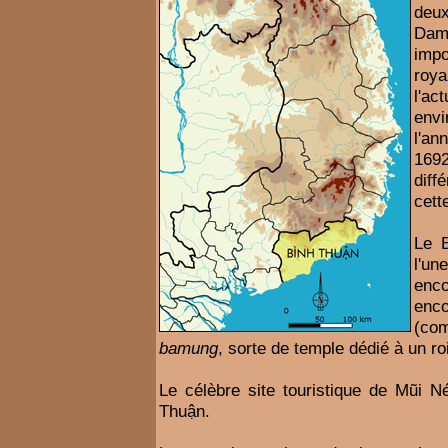
deux
Dam
impo
roya
l'a
env
l'an
1692
diff
cett
Le B
l'un
enco
enco
(co
bamung
, sorte de temple dédié à un roi
Le célèbre site touristique de Mũi N
Thuận.