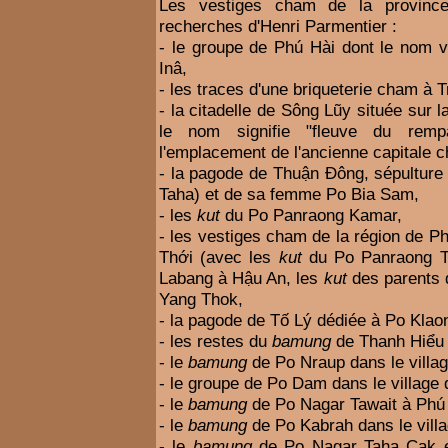
Les vestiges cham de la province
recherches d'Henri Parmentier :
- le groupe de Phú Hài dont le nom v
Inâ,
- les traces d'une briqueterie cham à 
- la citadelle de Sông Lũy située sur l
le nom signifie "fleuve du rempa
l'emplacement de l'ancienne capitale 
- la pagode de Thuận Đông, sépulture
Taha) et de sa femme Po Bia Sam,
- les
kut
du Po Panraong Kamar,
- les vestiges cham de la région de Ph
Thới (avec les
kut
du Po Panraong T
Labang à Hậu An, les
kut
des parents 
Yang Thok,
- la pagode de Tố Lý dédiée à Po Kla
- les restes du
bamung
de Thanh Hiểu o
- le
bamung
de Po Nraup dans le villag
- le groupe de Po Dam dans le village
- le
bamung
de Po Nagar Tawait à Phú
- le
bamung
de Po Kabrah dans le vill
- le
bamung
de Po Nagar Taha Cak et