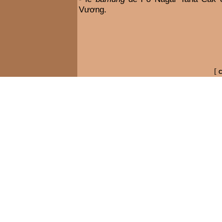
Vương.
[
C