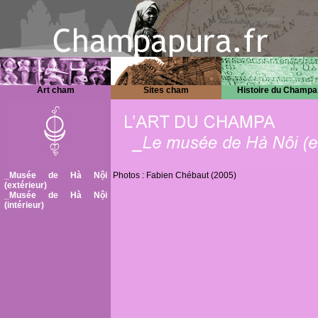
Art cham
Sites cham
Histoire du Champa
_Musée de Hà Nội
Photos : Fabien Chébaut (2005)
(extérieur)
_Musée de Hà Nội
(intérieur)